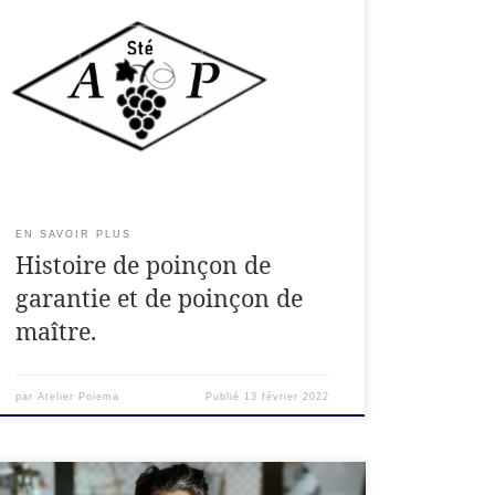
Les poinçons, Quésaco? Cherchez bien sur vos
bijoux, si c’est de l’or ou de l’argent, il y a à coup
sûr de petites marques. Il en existe deux sortes :
le poinçon de garantie et le poinçon de maître.
Ce sont des garanties protégeant le
consommateur, le législateur et l’artisan. […]
EN SAVOIR PLUS
Histoire de poinçon de
garantie et de poinçon de
maître.
par
Atelier Poiema
Publié
13 février 2022
Bestiaire fantastique – Bijoux sculptés et