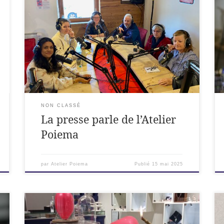
NON CLASSÉ
La presse parle de l’Atelier
Poiema
par
Atelier Poiema
Publié
15 mai 2025
Créez votre Propre bijou en argent – DIY Vous