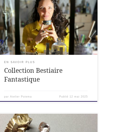
talismans contemporains Une collection de
bijoux animaliers en argent ciselé façonnés
comme des sculptures intimes. Chaque pièce
raconte une histoire, entre poésie, matière et
puissance symbolique. Bijoux animaux,
bestiaire fantastique : entre réalité et
merveilleux Les animaux du bijoux d’art
Bestiaire fantastique sont bien […]
EN SAVOIR PLUS
Collection Bestiaire
Fantastique
par
Atelier Poiema
Publié
12 mai 2025
« Les gouachés sont à la haute joaillerie ce que
les patrons sont à la haute couture : un dessin