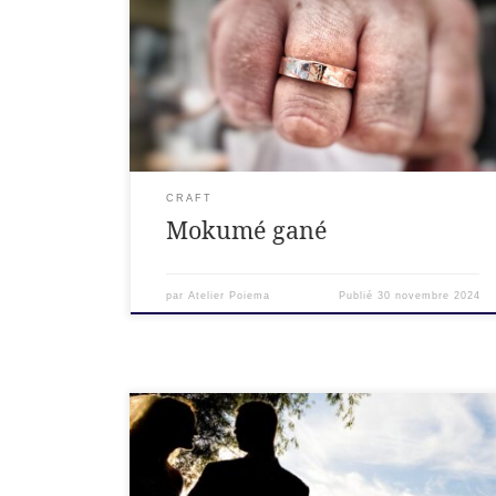
de cuivre. Soudure à haute température des
différentes épaisseurs entre elles. Forge de la
matière : vrille du lingot 4 futurs anneaux
débités après le laminage de la vrille. Le
mokumé gané est une technique japonaise
ancestrale de travail du métal qui produit […]
CRAFT
Mokumé gané
par
Atelier Poiema
Publié
30 novembre 2024
Nos modèles d'alliances. Cette liste n'est pas
exhaustive. Des milliers de variantes sont