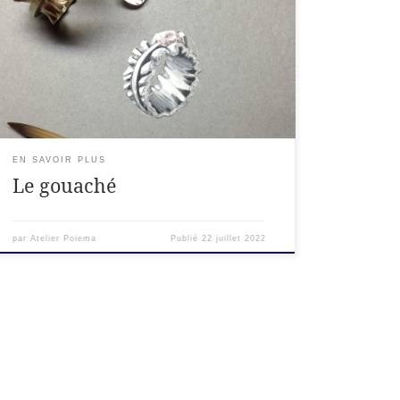
technique qui guidera toutes les mains
intervenant dans la création du bijou. »
Sylvette Botella-Gaudichon, Attachée de
conservation à La Piscine de Roubaix à
l’occasion d’une exposition en 2018. C’est quoi
[…]
EN SAVOIR PLUS
Le gouaché
par
Atelier Poiema
Publié
22 juillet 2022