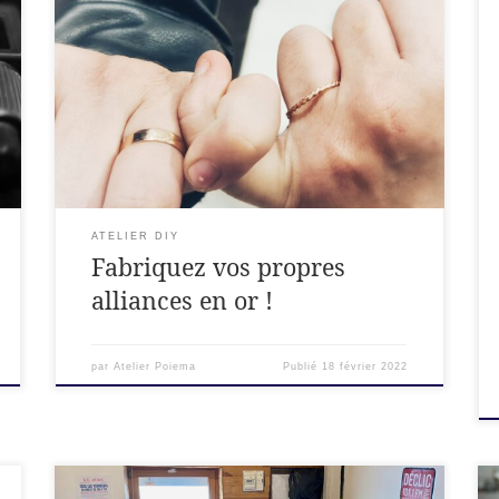
Lors d’un Week-end au cœur de l’Ardèche, vous
créez mutuellement vos alliances.
ATELIER DIY
Fabriquez vos propres
alliances en or !
par
Atelier Poiema
Publié
18 février 2022