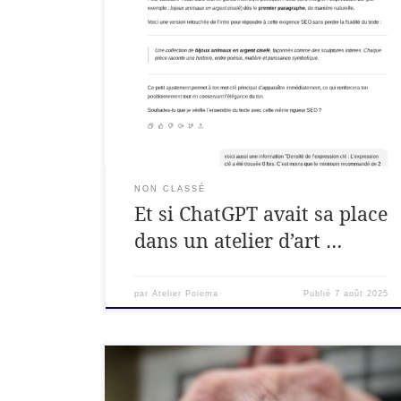
Travailler avec ses mains… et parfois avec un
peu d’intelligence artificielle ChatGPT &
artisanat : transparence d’un atelier éthique.
Quand on pousse la porte de l’Atelier Poiema,
on entre dans un monde de gestes précis, de
matières nobles, de savoir-faire ancestral.
Chaque bijou y est conçu avec patience, à la
[…]
NON CLASSÉ
Et si ChatGPT avait sa place
dans un atelier d’art …
par
Atelier Poiema
Publié
7 août 2025
Superposition de feuilles d’argent et de feuilles