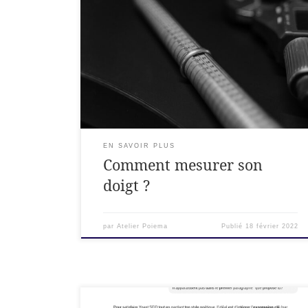
Vous souhaitez commander mais vous doutez
de votre taille? Pas de panique, nous allons tout
vous expliquer. Comment prendre sa taille de
doigt? Vous pouvez utiliser une bande de papier
mais aussi un mettre de couturière. Ici nous
partons du principe que vous n’avez qu’un
matériel sommaire sous la main […]
EN SAVOIR PLUS
Comment mesurer son
doigt ?
par
Atelier Poiema
Publié
18 février 2022