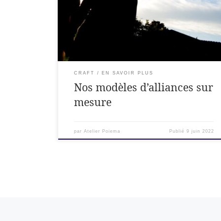
possibles. Venez parler de vos envies d'alliance
avec l'équipe de créateurs joailliers d'Atelier
POIEMA, vos artisans bijoutier en Ardèche.
CRAFT
EN SAVOIR PLUS
Nos modèles d’alliances sur
mesure
par
Atelier Poiema
Publié
9 juin 2022
Navigation dans les articles