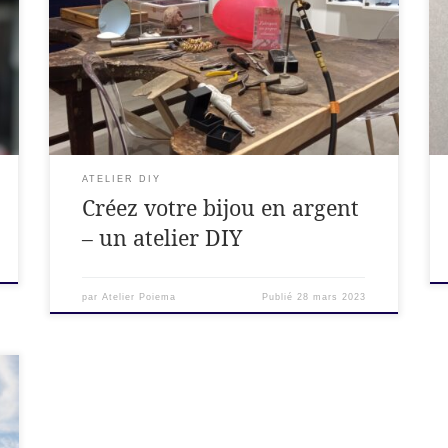
êtes créatifs et avez de la dextérité ? DIY – créez
votre bijou ! Guidé par votre artisane d’art
bijoutier, apprenez à travailler la matière et
donner vie à de véritables bijoux en argent 925
. Vous découvrirez les outils de […]
ATELIER DIY
Créez votre bijou en argent
– un atelier DIY
par
Atelier Poiema
Publié
28 mars 2023