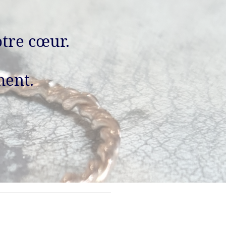
otre cœur.
ment.