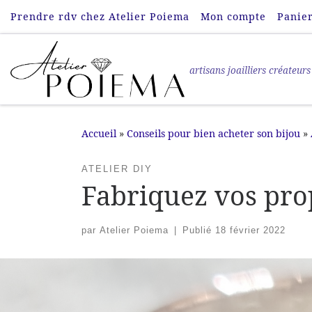
Prendre rdv chez Atelier Poiema
Mon compte
Panie
Passer au contenu
artisans joailliers créateurs
Accueil
»
Conseils pour bien acheter son bijou
»
ATELIER DIY
Fabriquez vos prop
par
Atelier Poiema
|
Publié
18 février 2022