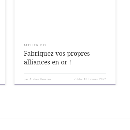
Lors d’un Week-end au cœur de l’Ardèche, vous
créez mutuellement vos alliances.
ATELIER DIY
Fabriquez vos propres
alliances en or !
par
Atelier Poiema
Publié
18 février 2022