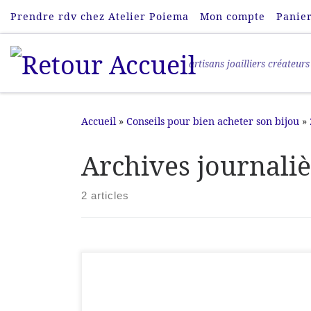
Prendre rdv chez Atelier Poiema
Mon compte
Panie
Passer au contenu
artisans joailliers créateurs
Accueil
»
Conseils pour bien acheter son bijou
»
Archives journali
2 articles
Vous souhaitez commander mais vous doutez
de votre taille? Pas de panique, nous allons tout