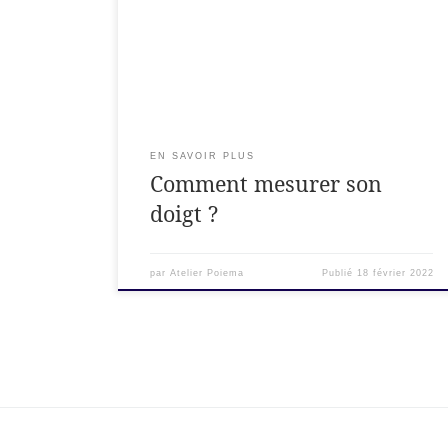
vous expliquer. Comment prendre sa taille de
doigt? Vous pouvez utiliser une bande de papier
mais aussi un mettre de couturière. Ici nous
partons du principe que vous n’avez qu’un
matériel sommaire sous la main […]
EN SAVOIR PLUS
Comment mesurer son
doigt ?
par
Atelier Poiema
Publié
18 février 2022