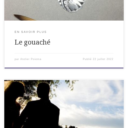
EN SAVOIR PLUS
Le gouaché
par
Atelier Poiema
Publié
22 juillet 2022
Nos modèles d'alliances. Cette liste n'est pas exhaustive. Des
milliers de variantes sont possibles. Venez parler de vos
envies d'alliance avec l'équipe de créateurs joailliers d'Atelier
POIEMA, vos artisans bijoutier en Ardèche.