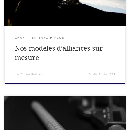
CRAFT
EN SAVOIR PLUS
Nos modèles d’alliances sur
mesure
par
Atelier Poiema
Publié
9 juin 2022
Vous souhaitez commander mais vous doutez de votre taille?
Pas de panique, nous allons tout vous expliquer. Comment