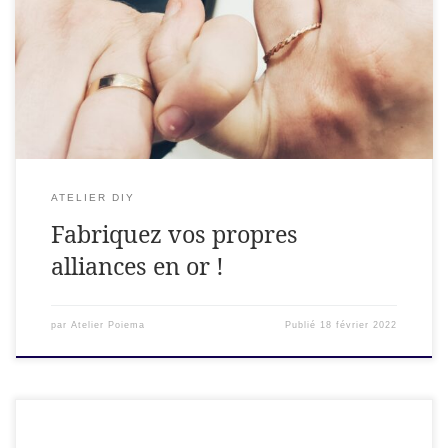
Lors d’un Week-end au cœur de l’Ardèche, vous créez
mutuellement vos alliances.
ATELIER DIY
Fabriquez vos propres
alliances en or !
par
Atelier Poiema
Publié
18 février 2022