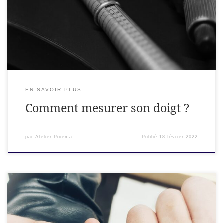
prendre sa taille de doigt? Vous pouvez utiliser une bande de
papier mais aussi un mettre de couturière. Ici nous partons
du principe que vous n’avez qu’un matériel sommaire sous
la main […]
EN SAVOIR PLUS
Comment mesurer son doigt ?
par
Atelier Poiema
Publié
18 février 2022