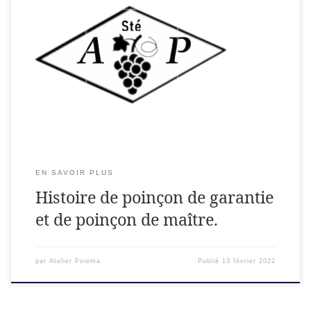
Les poinçons, Quésaco? Cherchez bien sur vos bijoux, si c’est
de l’or ou de l’argent, il y a à coup sûr de petites marques. Il
en existe deux sortes : le poinçon de garantie et le poinçon
de maître. Ce sont des garanties protégeant le
consommateur, le législateur et l’artisan. […]
EN SAVOIR PLUS
Histoire de poinçon de garantie
et de poinçon de maître.
par
Atelier Poiema
Publié
13 février 2022