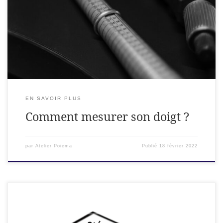
Pas de panique, nous allons tout vous expliquer. Comment
prendre sa taille de doigt? Vous pouvez utiliser une bande de
papier mais aussi un mettre de couturière. Ici nous partons
du principe que vous n’avez qu’un matériel sommaire sous
la main […]
EN SAVOIR PLUS
Comment mesurer son doigt ?
par
Atelier Poiema
Publié
18 février 2022