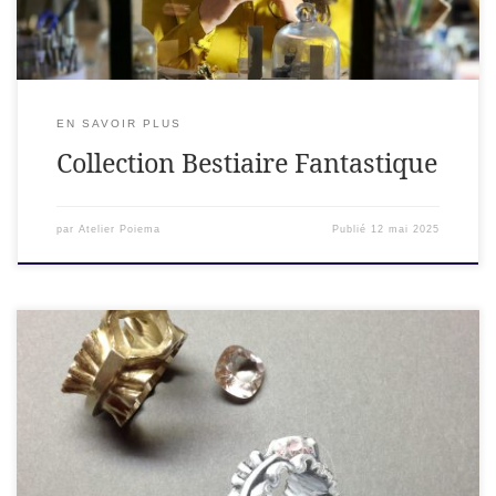
EN SAVOIR PLUS
Collection Bestiaire Fantastique
par
Atelier Poiema
Publié
12 mai 2025
« Les gouachés sont à la haute joaillerie ce que les patrons
sont à la haute couture : un dessin technique qui guidera
toutes les mains intervenant dans la création du bijou. »
Sylvette Botella-Gaudichon, Attachée de conservation à La
Piscine de Roubaix à l’occasion d’une exposition en 2018.