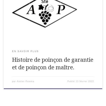
Les poinçons, Quésaco? Cherchez bien sur vos bijoux, si c’est
de l’or ou de l’argent, il y a à coup sûr de petites marques. Il
en existe deux sortes : le poinçon de garantie et le poinçon
de maître. Ce sont des garanties protégeant le
consommateur, le législateur et l’artisan. […]
EN SAVOIR PLUS
Histoire de poinçon de garantie
et de poinçon de maître.
par
Atelier Poiema
Publié
13 février 2022