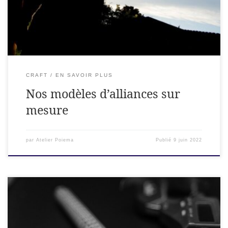
POIEMA, vos artisans bijoutier en Ardèche.
CRAFT
EN SAVOIR PLUS
Nos modèles d’alliances sur
mesure
par
Atelier Poiema
Publié
9 juin 2022
Vous souhaitez commander mais vous doutez de votre taille?