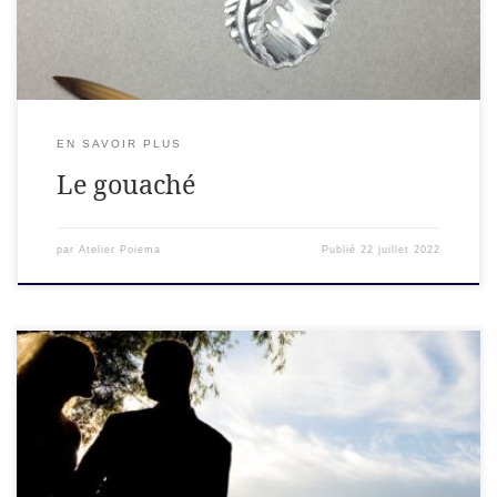
C’est quoi […]
EN SAVOIR PLUS
Le gouaché
par
Atelier Poiema
Publié
22 juillet 2022
Nos modèles d'alliances. Cette liste n'est pas exhaustive. Des
milliers de variantes sont possibles. Venez parler de vos
envies d'alliance avec l'équipe de créateurs joailliers d'Atelier