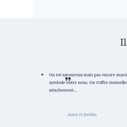
I
On est amoureux mais pas encore mariés 
symbole entre nous. On s’offre mutuel
attachement…
Anna et Jordan