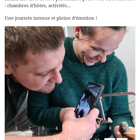
: chambres d’hôtes, activités…
Une journée intense et pleine d’émotion !
1
2
3
4
5
6
7
8
9
10
11
12
13
14