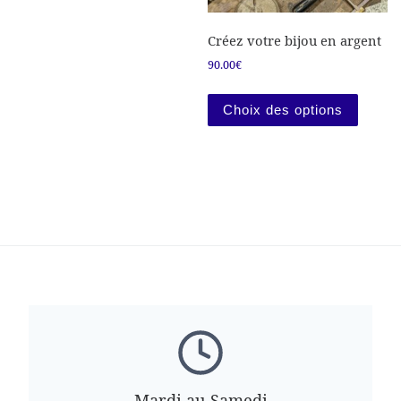
Créez votre bijou en argent
90.00
€
Ce prod
Choix des options
Mardi au Samedi