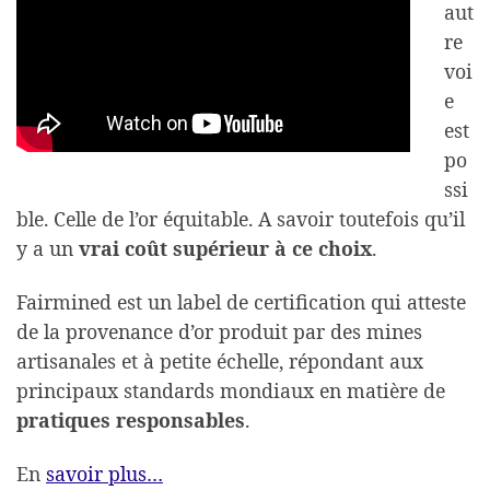
aut
re
voi
e
est
po
ssi
ble. Celle de l’or équitable. A savoir toutefois qu’il
y a un
vrai coût supérieur à ce choix
.
Fairmined est un label de certification qui atteste
de la provenance d’or produit par des mines
artisanales et à petite échelle, répondant aux
principaux standards mondiaux en matière de
pratiques responsables
.
En
savoir plus…