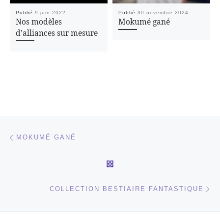
Publié
9 juin 2022
Publié
30 novembre 2024
Nos modèles
Mokumé gané
d’alliances sur mesure
Parcourir les articles
Article précédent
MOKUMÉ GANÉ
RETOUR À LA LISTE DES
Ar
COLLECTION BESTIAIRE FANTASTIQUE