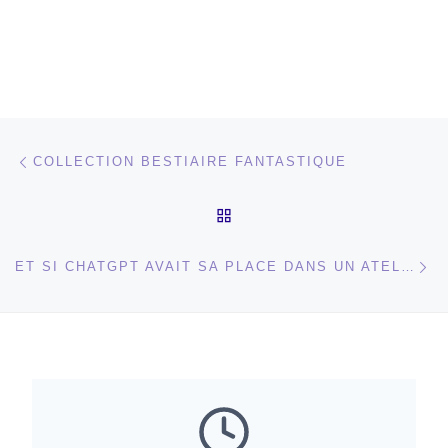
Parcourir les articles
Article précédent
COLLECTION BESTIAIRE FANTASTIQUE
RETOUR À LA LISTE DES
Ar
ET SI CHATGPT AVAIT SA PLACE DANS UN ATELIER D’ART ?