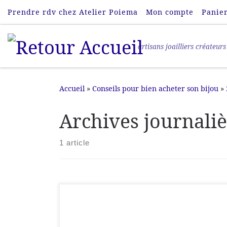
Prendre rdv chez Atelier Poiema
Mon compte
Panie
Passer au contenu
artisans joailliers créateurs
Accueil
»
Conseils pour bien acheter son bijou
»
Archives journali
1 article
Nos modèles d'alliances. Cette liste n'est pas