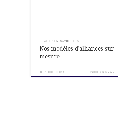
exhaustive. Des milliers de variantes sont
possibles. Venez parler de vos envies d'alliance
avec l'équipe de créateurs joailliers d'Atelier
POIEMA, vos artisans bijoutier en Ardèche.
CRAFT
EN SAVOIR PLUS
Nos modèles d’alliances sur
mesure
par
Atelier Poiema
Publié
9 juin 2022