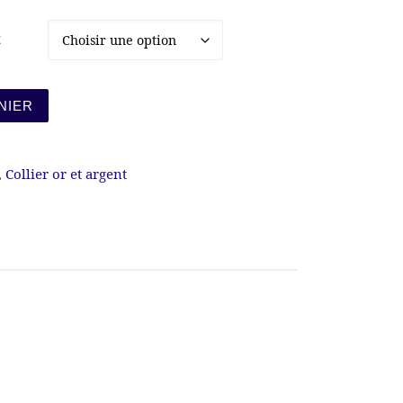
E
he et pierre de zirconium
NIER
,
Collier or et argent