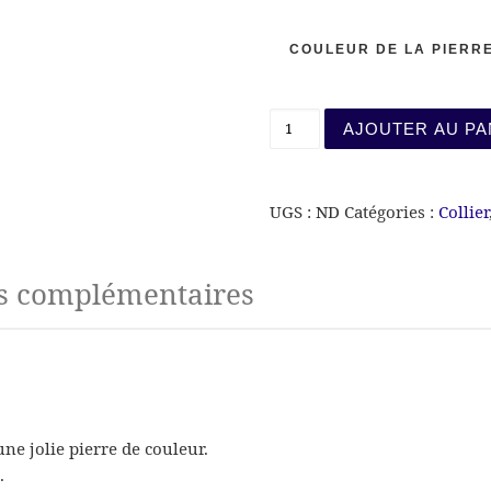
COULEUR DE LA PIERR
quantité de médaille Roc
AJOUTER AU PA
UGS :
ND
Catégories :
Collier
s complémentaires
ne jolie pierre de couleur.
.