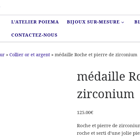
r
L’ATELIER POIEMA
BIJOUX SUR-MESURE
B
CONTACTEZ-NOUS
eur
»
Collier or et argent
»
médaille Roche et pierre de zirconium
médaille Ro
zirconium
125.00
€
Roche et pierre de zirconiu
roche et serti d’une jolie pi