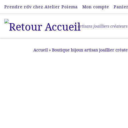
Prendre rdv chez Atelier Poiema
Mon compte
Panie
Passer au contenu
artisans joailliers créateurs
Accueil
»
Boutique bijoux artisan joaillier créat