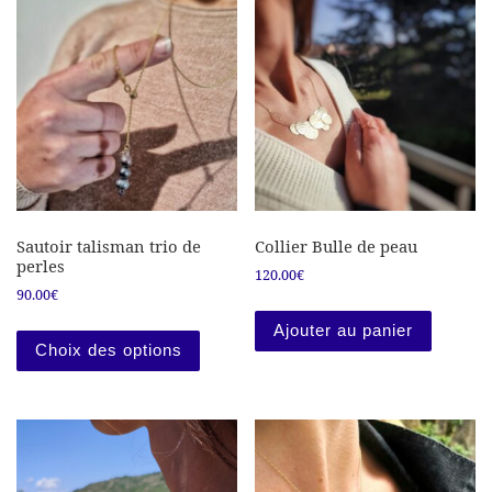
Sautoir talisman trio de
Collier Bulle de peau
perles
120.00
€
90.00
€
Ce produit a plusieurs variations. Les
Ajouter au panier
Choix des options