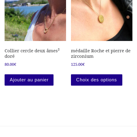
Collier cercle deux âmes²
médaille Roche et pierre de
doré
zirconium
80.00
€
125.00
€
Ce prod
Ajouter au panier
Choix des options