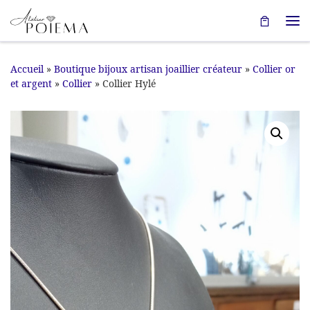
Passer au contenu
Me
Accueil
»
Boutique bijoux artisan joaillier créateur
»
Collier or
et argent
»
Collier
»
Collier Hylé