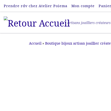
Prendre rdv chez Atelier Poiema
Mon compte
Panie
Passer au contenu
artisans joailliers créateurs
Accueil
»
Boutique bijoux artisan joaillier créat