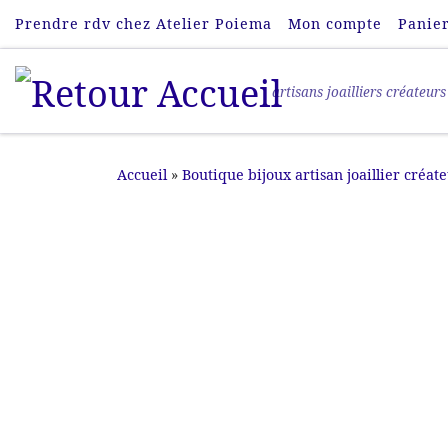
Prendre rdv chez Atelier Poiema
Mon compte
Panie
Passer au contenu
artisans joailliers créateurs
Accueil
»
Boutique bijoux artisan joaillier créat