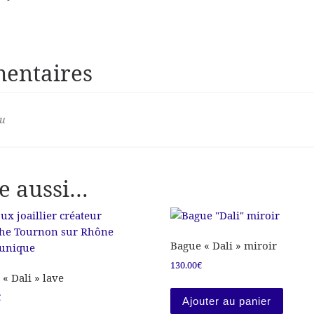
entaires
eu
e aussi…
Bague « Dali » miroir
130.00
€
« Dali » lave
€
Ajouter au panier