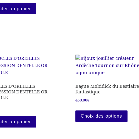
variations. Les options peuvent être choisies sur la page du pr
uter au panier
ES D’OREILLES
Bague Mobidick du Bestiaire
ESSION DENTELLE OR
fantastique
OLE
450.00
€
Ce pr
Choix des options
uter au panier