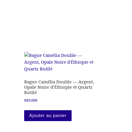
oduit
Bague Camélia Double — Argent,
Opale Noire d’Éthiopie et Quartz
Rutilé
689.00
€
oduit a plusieurs variations. Les options peuvent être choisies
Ajouter au panier