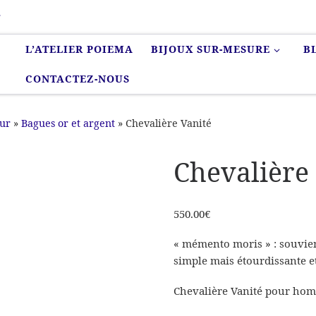
r
L’ATELIER POIEMA
BIJOUX SUR-MESURE
B
CONTACTEZ-NOUS
eur
»
Bagues or et argent
»
Chevalière Vanité
Chevalière
550.00
€
« mémento moris » : souvien
simple mais étourdissante et
Chevalière Vanité pour hom