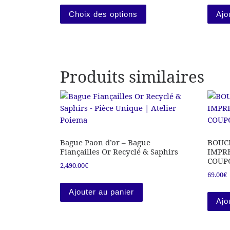
Ce produit a plusieurs 
Choix des options
Ajo
Produits similaires
Bague Paon d’or – Bague
BOUCL
Fiançailles Or Recyclé & Saphirs
IMPR
COUP
2,490.00
€
69.00
€
Ajouter au panier
Ajo