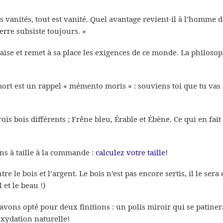
des vanités, tout est vanité. Quel avantage revient-il à l’homme d
terre subsiste toujours. »
aise et remet à sa place les exigences de ce monde. La philosop
mort est un rappel « mémento moris » : souviens toi que tu vas
rois bois différents ; Frêne bleu, Érable et Ébène. Ce qui en fai
ons à taille à la commande :
calculez votre taille!
tre le bois et l’argent. Le bois n’est pas encore sertis, il le sera 
l et le beau !)
 avons opté pour deux finitions : un polis miroir qui se patin
oxydation naturelle!