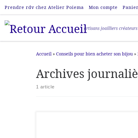
Prendre rdv chez Atelier Poiema
Mon compte
Panie
Passer au contenu
artisans joailliers créateurs
Accueil
»
Conseils pour bien acheter son bijou
»
Archives journali
1 article
Bestiaire fantastique – Bijoux sculptés et
talismans contemporains Une collection de
bijoux animaliers en argent ciselé façonnés