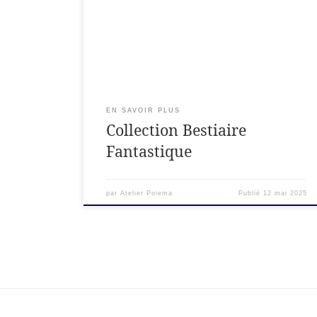
comme des sculptures intimes. Chaque pièce
raconte une histoire, entre poésie, matière et
puissance symbolique. Bijoux animaux,
bestiaire fantastique : entre réalité et
merveilleux Les animaux du bijoux d’art
Bestiaire fantastique sont bien […]
EN SAVOIR PLUS
Collection Bestiaire
Fantastique
par
Atelier Poiema
Publié
12 mai 2025