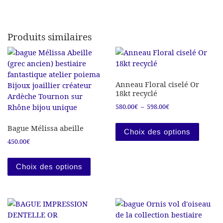
Produits similaires
Anneau Floral ciselé Or
18kt recyclé
Plage de prix : 58
580.00
€
–
598.00
€
Ce prod
Bague Mélissa abeille
Choix des options
450.00
€
Ce produit a plusieurs variations. Les
Choix des options