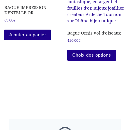
BAGUE IMPRESSION
DENTELLE OR
69.00
€
Bague Ornis vol d’oiseaux
Ajouter au panier
450.00
€
Ce prod
Choix des options