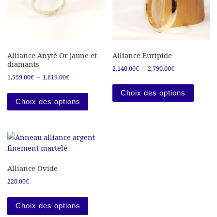
Alliance Anytè Or jaune et
Alliance Euripide
diamants
Plage de prix :
2,140.00
€
–
2,790.00
€
Plage de prix : 1,559.00€ à 1,619.00€
1,559.00
€
–
1,619.00
€
Ce prod
Ce produit a plusieurs variations. Les
Choix des options
Choix des options
Alliance Ovide
220.00
€
Ce produit a plusieurs variations. Les
Choix des options