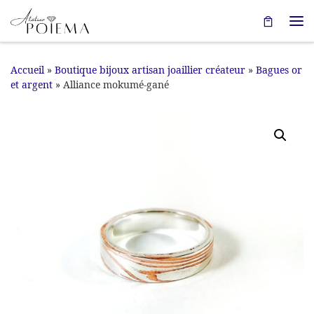
Passer au contenu
Me
Accueil
»
Boutique bijoux artisan joaillier créateur
»
Bagues or
et argent
»
Alliance mokumé-gané