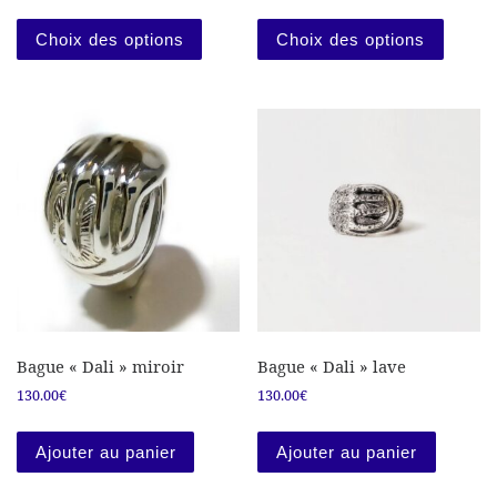
Ce produit a plusieurs variations. Les
Ce prod
Choix des options
Choix des options
Bague « Dali » miroir
Bague « Dali » lave
130.00
€
130.00
€
Ajouter au panier
Ajouter au panier