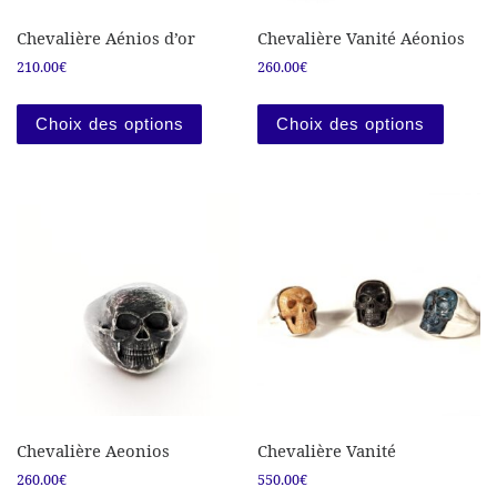
Chevalière Aénios d’or
Chevalière Vanité Aéonios
210.00
€
260.00
€
Ce produit a plusieurs variations. Les
Ce prod
Choix des options
Choix des options
Chevalière Aeonios
Chevalière Vanité
260.00
€
550.00
€