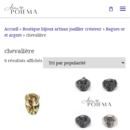
Passer au contenu
Me
Accueil
»
Boutique bijoux artisan joaillier créateur
»
Bagues or
et argent
»
chevalière
chevalière
Trié par popularité
6 résultats affichés