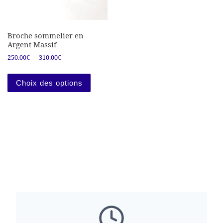
Broche sommelier en
Argent Massif
Plage de prix : 250.00€ à 310.00€
250.00
€
–
310.00
€
Ce produit a plusieurs variations. Les
Choix des options