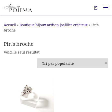
Passer au contenu
Me
Accueil
»
Boutique bijoux artisan joaillier créateur
»
Pin's
broche
Pin's broche
Voici le seul résultat